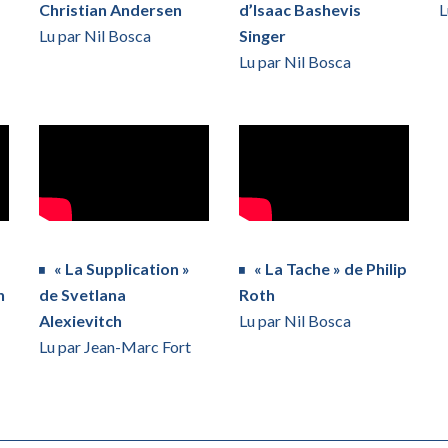
Christian Andersen
d’Isaac Bashevis
L
Lu par Nil Bosca
Singer
Lu par Nil Bosca
« La Supplication »
« La Tache » de Philip
h
de Svetlana
Roth
Alexievitch
Lu par Nil Bosca
Lu par Jean-Marc Fort