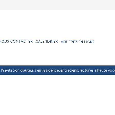
NOUS CONTACTER
CALENDRIER
ADHÉREZ EN LIGNE
r l’invitation d’auteurs en résidence, entretiens, lectures à haute voi