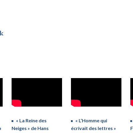
ek
« La Reine des
« L’Homme qui
b
Neiges » de Hans
écrivait des lettres »
F