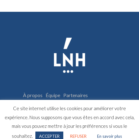
À propos
Équipe
Partenaires
Espace adhérents
Archives
Ce site internet utilise les cookies pour améliorer votre
Les résidences d’écriture
Galerie photos
expérience. Nous supposons que vous êtes en accord avec cela,
mais vous pouvez mettre à jour les préférences si vous le
souhaitez.
ACCEPTER
REFUSER
En savoir plus