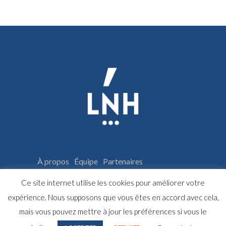
À propos
Équipe
Partenaires
Espace adhérents
Archives
Ce site internet utilise les cookies pour améliorer votre
Les résidences d’écriture
Galerie photos
expérience. Nous supposons que vous êtes en accord avec cela,
mais vous pouvez mettre à jour les préférences si vous le