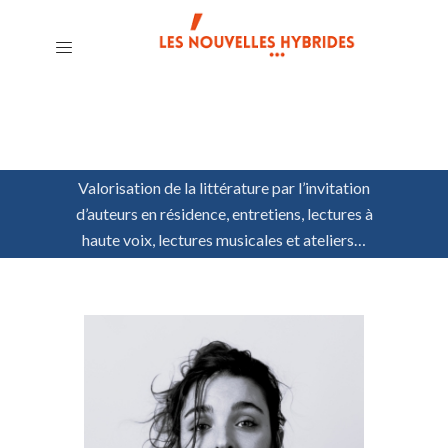
Valorisation de la littérature par l’invitation
d’auteurs en résidence, entretiens, lectures à
haute voix, lectures musicales et ateliers…