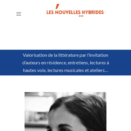
Valorisation de la littérature par l’invitation
d’auteurs en résidence, entretiens, lectures à
hautes voix, lectures musicales et ateliers…